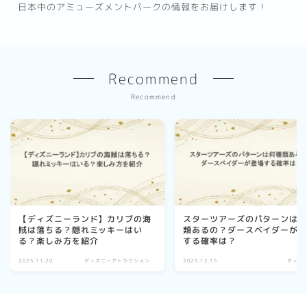
日本中のアミューズメントパークの情報をお届けします！
Recommend
Recommend
【ディズニーランド】カリブの海
スターツアーズのパターンは
賊は落ちる？隠れミッキーはい
類あるの？ダースベイダーが
る？楽しみ方を紹介
する確率は？
2025.11.20
ディズニーアトラクション
2025.12.15
ディズ