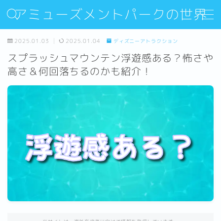
アミューズメントパークの世界
MENU
2025.01.03
2025.01.04
ディズニーアトラクション
スプラッシュマウンテン浮遊感ある？怖さや
Sitemap
高さ＆何回落ちるのかも紹介！
Contact
About Us