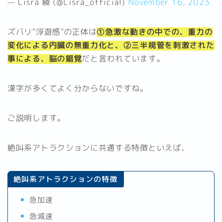
— Lisra 綾 (@Lisra_official)
November 16, 2023
ズバリ”浮遊感”の正体は
①急激な動きの中での、重力の
変化による内臓の無重力化と、②三半規管を刺激された
事による、脳の錯覚
だと言われています。
漢字が多くてよく分からないですね。
ご説明します。
絶叫系アトラクションに共通する特徴といえば、
絶叫系アトラクションの特徴
急加速
急減速