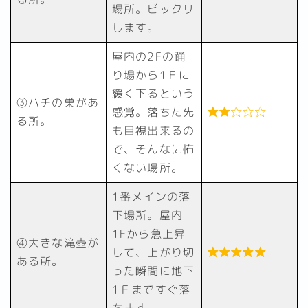
場所。ビックリ
します。
屋内の2Fの踊
り場から1Ｆに
緩く下るという
③ハチの巣があ
感覚。落ちた先

る所。
も目視出来るの
で、そんなに怖
くない場所。
1番メインの落
下場所。屋内
1Fから急上昇
④大きな滝壺が
して、上がり切

ある所。
った瞬間に地下
1Ｆまですぐ落