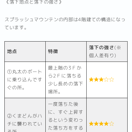
《落下地点と落下の強さ》
スプラッシュマウンテンの内部は4階建ての構造になっ
ています。
落下の強さ
(※
地点
特徴
個人差有り)
最上階の3Ｆか
①丸太のボート
ら2Ｆに落ちる
に乗り込んです

少し長めの落下
ぐの所。
場所。
一度落ちた後
に、すぐ上昇す
②くまどんがハ
るという変わっ
チに襲われてい

た落ち方をする
る所。