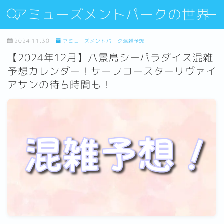
アミューズメントパークの世界
MENU
2024.11.30
アミューズメントパーク混雑予想
【2024年12月】八景島シーパラダイス混雑
予想カレンダー！サーフコースターリヴァイ
Sitemap
アサンの待ち時間も！
Contact
About Us