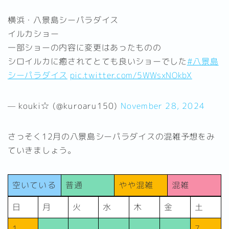
横浜・八景島シーパラダイス
イルカショー
一部ショーの内容に変更はあったものの
シロイルカに癒されてとても良いショーでした
#八景島
シーパラダイス
pic.twitter.com/5WWsxNOkbX
— kouki☆ (@kuroaru150)
November 28, 2024
さっそく12月の八景島シーパラダイスの混雑予想をみ
ていきましょう。
空いている
普通
やや混雑
混雑
日
月
火
水
木
金
土
1
7