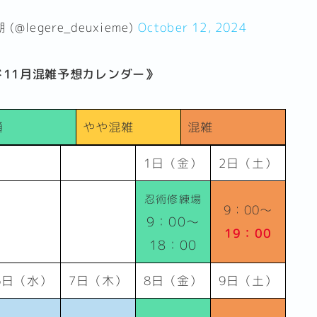
legere_deuxieme)
October 12, 2024
11月混雑予想カレンダー》
通
やや混雑
混雑
1日（金）
2日（土）
忍術修練場
9：00～
9：00～
19：00
18：00
6日（水）
7日（木）
8日（金）
9日（土）