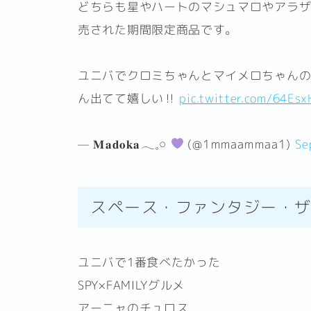
どちらも星やハートのマシュマロやアラザ
売された期間限定商品です。
ユニバでクロミちゃんとマイメロちゃん
ん出てて嬉しい‼︎
pic.twitter.com/64Es
— 𝐌𝐚𝐝𝐨𝐤𝐚𓂃𓈒𓏸︎︎︎︎
(@1mmaammaa1)
Se
スペース・ファンタジー・
ユニバで1番食べたかった
SPY×FAMILYグルメ
アーニャのチュロス