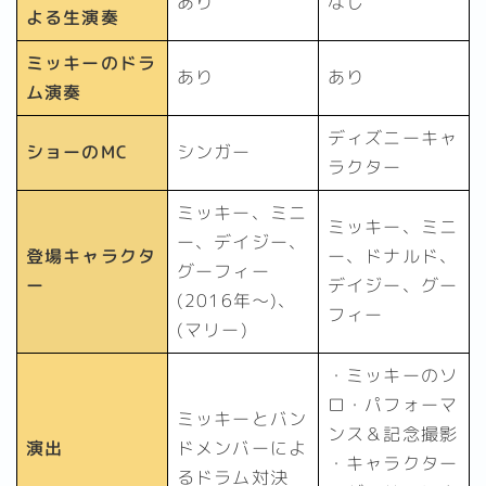
あり
なし
よる生演奏
ミッキーのドラ
あり
あり
ム演奏
ディズニーキャ
ショーのMC
シンガー
ラクター
ミッキー、ミニ
ミッキー、ミニ
ー、デイジー、
登場キャラクタ
ー、ドナルド、
グーフィー
ー
デイジー、グー
(2016年～)、
フィー
(マリー)
・ミッキーのソ
ロ・パフォーマ
ミッキーとバン
ンス＆記念撮影
演出
ドメンバーによ
・キャラクター
るドラム対決