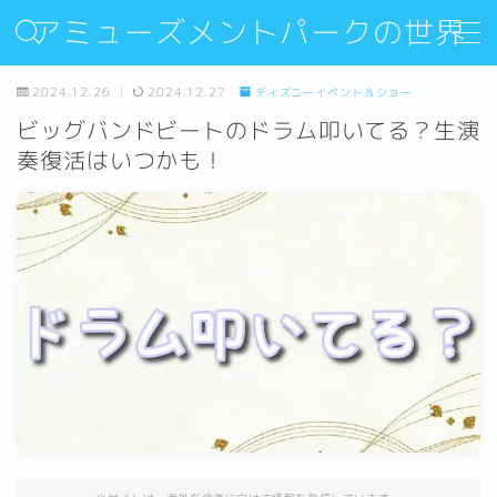
アミューズメントパークの世界
MENU
2024.12.26
2024.12.27
ディズニーイベント＆ショー
ビッグバンドビートのドラム叩いてる？生演
Sitemap
奏復活はいつかも！
Contact
About Us