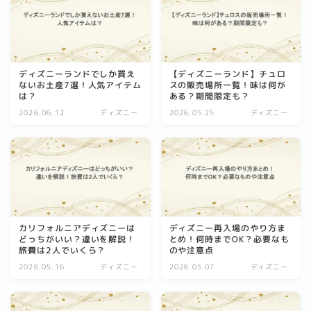
ディズニーランドでしか買え
【ディズニーランド】チュロ
ないお土産7選！人気アイテム
スの販売場所一覧！味は何が
は？
ある？期間限定も？
2026.06.12
ディズニー
2026.05.25
ディズニー
カリフォルニアディズニーは
ディズニー再入場のやり方ま
どっちがいい？違いを解説！
とめ！何時までOK？必要なも
旅費は2人でいくら？
のや注意点
2026.05.16
ディズニー
2026.05.07
ディズニー