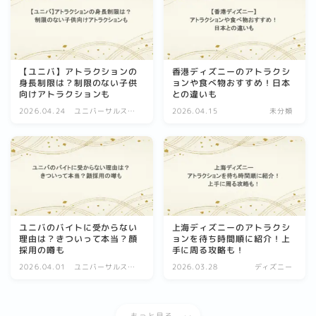
【ユニバ】アトラクションの
香港ディズニーのアトラクシ
身長制限は？制限のない子供
ョンや食べ物おすすめ！日本
向けアトラクションも
との違いも
2026.04.24
ユニバーサルスタ
2026.04.15
未分類
ジオジャパン
ユニバのバイトに受からない
上海ディズニーのアトラクシ
理由は？きついって本当？顔
ョンを待ち時間順に紹介！上
採用の噂も
手に周る攻略も！
2026.04.01
ユニバーサルスタ
2026.03.28
ディズニー
ジオジャパン
もっと見る