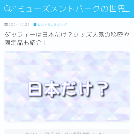
アミューズメントパークの世界
MENU
2024.12.25
レストラン＆グッズ
ダッフィーは日本だけ？グッズ人気の秘密や
限定品も紹介！
Sitemap
Contact
About Us
当サイトは、海外在住者に向けて情報を発信しています。